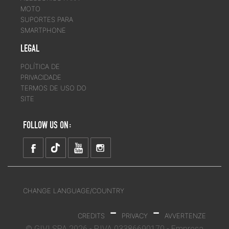
MOTO
SUPORTES PARA
SMARTPHONE
LEGAL
POLÍTICA DE
PRIVACIDADE
TERMOS DE USO DO
SITE
FOLLOW US ON:
CHANGE LANGUAGE/COUNTRY
-
-
CREDITS
PRIVACY
AVVERTENZE
© GIVI SPA 2026 - P.IVA 03386690170 - Empresa