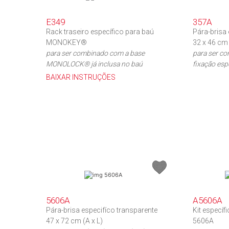
E349
357A
Rack traseiro específico para baú
Pára-brisa 
MONOKEY®
32 x 46 cm 
para ser combinado com a base
para ser co
MONOLOCK® já inclusa no baú
fixação esp
BAIXAR INSTRUÇÕES
5606A
A5606A
Pára-brisa especifíco transparente
Kit específ
47 x 72 cm (A x L)
5606A