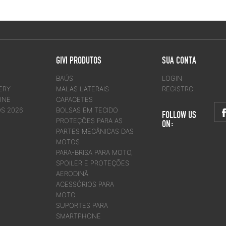
GIVI PRODUTOS
SUA CONTA
BAÚS
LOGIN
ERY
MALAS LATERAIS
REGISTRO
INE
CAPACETES
OS 2026
BOLSAS EM TECIDO
FOLLOW US
PROTEÇÕES PARA AS
ON:
PARTES MECÂNICAS DAS
MOTOS
PARA-BRISA PARA MOTO,
SPOILER E PROTEÇÕES
AERODINÂ
ACESSÓRIOS PARA
MOTO
SUPORTES PARA
SMARTPHONE