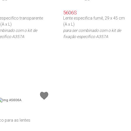
5606S
especifíco transparente
Lente especifica fumê, 29 x 45 cm
(A x L)
(A x L)
mbinado com o kit de
para ser combinado com o kit de
ecífico A357A
fixação específico A357A
ico para as lentes