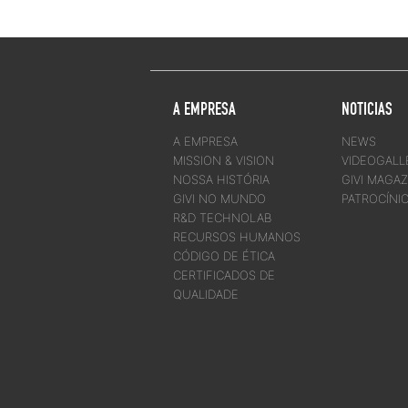
A EMPRESA
NOTICIAS
A EMPRESA
NEWS
MISSION & VISION
VIDEOGALL
NOSSA HISTÓRIA
GIVI MAGAZ
GIVI NO MUNDO
PATROCÍNI
R&D TECHNOLAB
RECURSOS HUMANOS
CÓDIGO DE ÉTICA
CERTIFICADOS DE
QUALIDADE