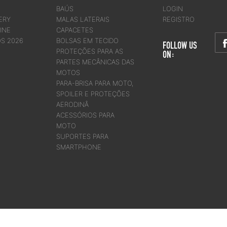
BAÚS
LOGIN
ERY
MALAS LATERAIS
REGISTRO
INE
CAPACETES
OS 2026
BOLSAS EM TECIDO
FOLLOW US
PROTEÇÕES PARA AS
ON:
PARTES MECÂNICAS DAS
MOTOS
PARA-BRISA PARA MOTO,
SPOILER E PROTEÇÕES
AERODINÂ
ACESSÓRIOS PARA
MOTO
SUPORTES PARA
SMARTPHONE