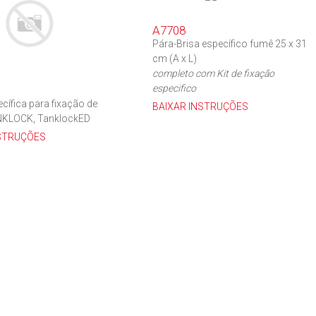
A7708
Pára-Brisa específico fumê 25 x 31
cm (A x L)
completo com Kit de fixação
especifico
cífica para fixação de
BAIXAR INSTRUÇÕES
NKLOCK, TanklockED
NSTRUÇÕES