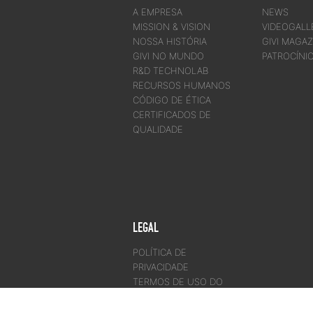
A EMPRESA
NEWS
MISSION & VISION
VIDEOGALL
NOSSA HISTÓRIA
GIVI MAGAZ
GIVI NO MUNDO
PATROCÍNI
R&D TECHNOLAB
RECURSOS HUMANOS
CÓDIGO DE ÉTICA
CERTIFICADOS DE
QUALIDADE
LEGAL
POLÍTICA DE
PRIVACIDADE
TERMOS DE USO DO
SITE