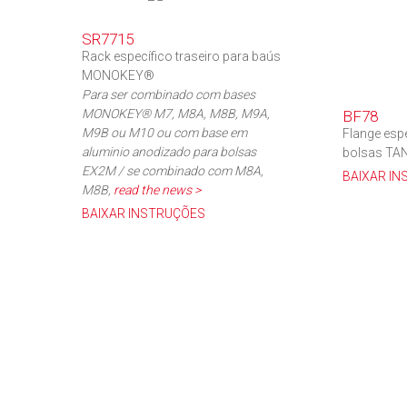
SR7715
Rack específico traseiro para baús
MONOKEY®
Para ser combinado com bases
MONOKEY® M7, M8A, M8B, M9A,
BF78
M9B ou M10 ou com base em
Flange espe
aluminio anodizado para bolsas
bolsas TA
EX2M / se combinado com M8A,
BAIXAR I
M8B,
read the news >
BAIXAR INSTRUÇÕES