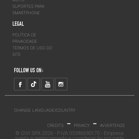
SUPORTES PARA
SMARTPHONE
LEGAL
POLÍTICA DE
PRIVACIDADE
TERMOS DE USO DO
SITE
FOLLOW US ON:
CHANGE LANGUAGE/COUNTRY
-
-
CREDITS
PRIVACY
AVVERTENZE
© GIVI SPA 2026 - P.IVA 03386690170 - Empresa
sujeita a gerenciamento e coordenação por parte