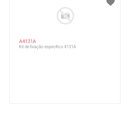
A4131A
Kit de fixação especifico 4131A