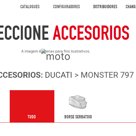
CATALOGUES
CONFIGURADORES
DISTRIBUIDORES
CHANG
ECCIONE
ACCESORIOS
A imagem é apenas para fins ilustrativos.
CCESORIOS
:
DUCATI
> MONSTER 797 (
TUDO
BORSE SERBATOIO