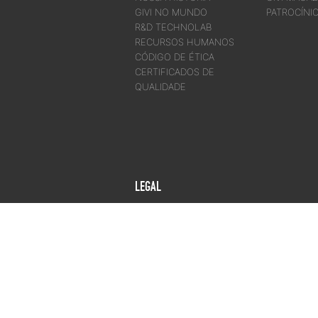
GIVI NO MUNDO
PATROCÍNI
R&D TECHNOLAB
RECURSOS HUMANOS
CÓDIGO DE ÉTICA
CERTIFICADOS DE
QUALIDADE
LEGAL
POLÍTICA DE
PRIVACIDADE
TERMOS DE USO DO
SITE
CHANGE LANGUAGE/COUNTRY