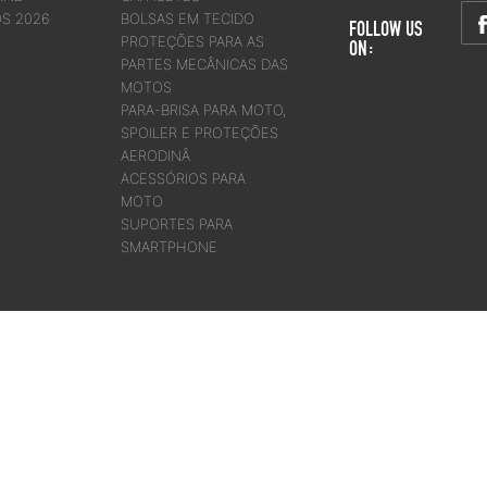
OS 2026
BOLSAS EM TECIDO
FOLLOW US
PROTEÇÕES PARA AS
ON:
PARTES MECÂNICAS DAS
MOTOS
PARA-BRISA PARA MOTO,
SPOILER E PROTEÇÕES
AERODINÂ
ACESSÓRIOS PARA
MOTO
SUPORTES PARA
SMARTPHONE