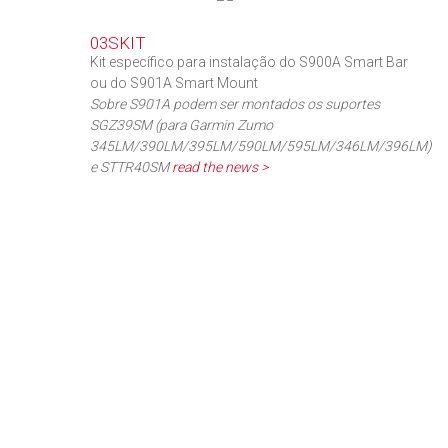
03SKIT
Kit específico para instalação do S900A Smart Bar
ou do S901A Smart Mount
Sobre S901A podem ser montados os suportes
SGZ39SM (para Garmin Zumo
345LM/390LM/395LM/590LM/595LM/346LM/396LM)
e STTR40SM
read the news >