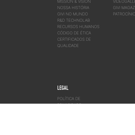
MISSION & VISION
VIDEOGALL
NOSSA HISTÓRIA
GIVI MAGAZ
GIVI NO MUNDO
PATROCÍNI
R&D TECHNOLAB
RECURSOS HUMANOS
CÓDIGO DE ÉTICA
CERTIFICADOS DE
QUALIDADE
LEGAL
POLÍTICA DE
PRIVACIDADE
TERMOS DE USO DO
SITE