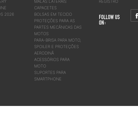
ERY
MALAS LATERAIS
REGISTRO
INE
CAPACETES
OS 2026
BOLSAS EM TECIDO
FOLLOW US
PROTEÇÕES PARA AS
ON:
PARTES MECÂNICAS DAS
MOTOS
PARA-BRISA PARA MOTO,
SPOILER E PROTEÇÕES
AERODINÂ
ACESSÓRIOS PARA
MOTO
SUPORTES PARA
SMARTPHONE