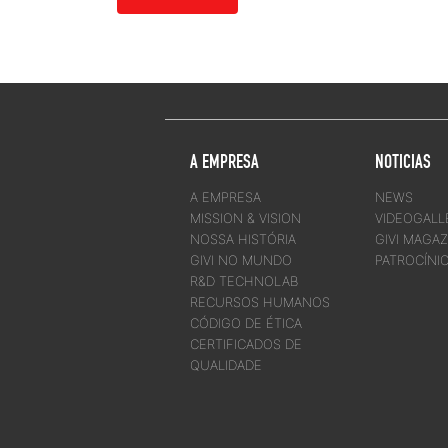
A EMPRESA
NOTICIAS
A EMPRESA
NEWS
MISSION & VISION
VIDEOGALL
NOSSA HISTÓRIA
GIVI MAGAZ
GIVI NO MUNDO
PATROCÍNI
R&D TECHNOLAB
RECURSOS HUMANOS
CÓDIGO DE ÉTICA
CERTIFICADOS DE
QUALIDADE