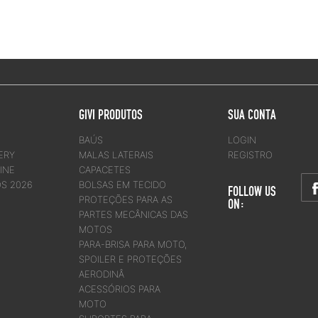
GIVI PRODUTOS
SUA CONTA
BAÚS
LOGIN
ERY
MALAS LATERAIS
REGISTRO
INE
CAPACETES
OS 2026
BOLSAS EM TECIDO
FOLLOW US
PROTEÇÕES PARA AS
ON:
PARTES MECÂNICAS DAS
MOTOS
PARA-BRISA PARA MOTO,
SPOILER E PROTEÇÕES
AERODINÂ
ACESSÓRIOS PARA
MOTO