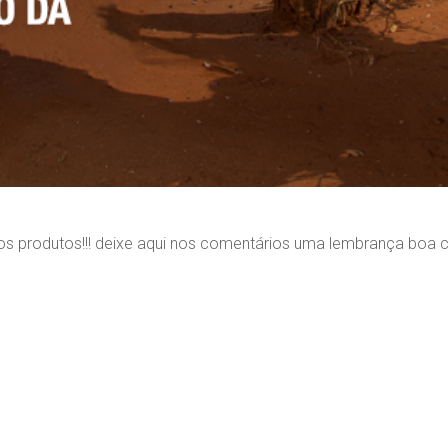
s produtos!!! deixe aqui nos comentários uma lembrança boa