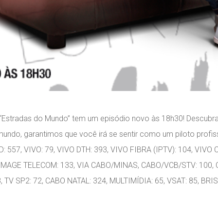
o “Estradas do Mundo” tem um episódio novo às 18h30! Descubr
undo, garantimos que você irá se sentir como um piloto profis
HD: 557, VIVO: 79, VIVO DTH: 393, VIVO FIBRA (IPTV): 104, VIV
 IMAGE TELECOM: 133, VIA CABO/MINAS, CABO/VCB/STV: 100, C
TV SP2: 72, CABO NATAL: 324, MULTIMÍDIA: 65, VSAT: 85, BRIS