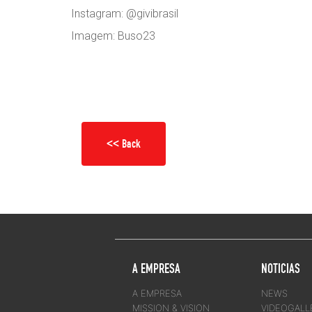
Instagram: @givibrasil
Imagem: Buso23
<< Back
A EMPRESA
NOTICIAS
A EMPRESA
NEWS
MISSION & VISION
VIDEOGALL