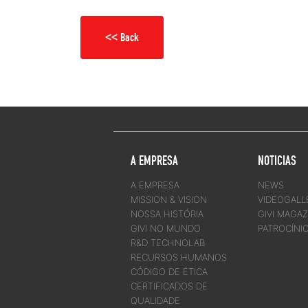
<< Back
A EMPRESA
NOTICIAS
A EMPRESA
NEWS
MISSION & VISION
VIDEOGALL
NOSSA HISTÓRIA
GIVI MAGAZ
GIVI NO MUNDO
PATROCÍNI
R&D TECHNOLAB
RECURSOS HUMANOS
CÓDIGO DE ÉTICA
CERTIFICADOS DE
QUALIDADE