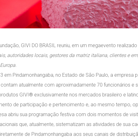
 fundação, GIVI DO BRASIL reuniu, em um megaevento realizad
is, autoridades locais, gestores da matriz italiana, clientes e 
 Europa.
03 em Pindamonhangaba, no Estado de São Paulo, a empresa po
tas, contam atualmente com aproximadamente 70 funcionários e 
rodutos GIVI® exclusivamente nos mercados brasileiro e latin
imento de participação e pertencimento e, ao mesmo tempo, opo
a abriu sua programação festiva com dois momentos de visitas 
ionais que, atualmente, sistematizam as atividades de sua c
tamente de Pindamonhangaba aos seus canais de distribuição e