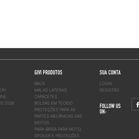
GIVI PRODUTOS
SUA CONTA
BAÚS
LOGIN
ERY
MALAS LATERAIS
REGISTRO
INE
CAPACETES
OS 2026
BOLSAS EM TECIDO
FOLLOW US
PROTEÇÕES PARA AS
ON:
PARTES MECÂNICAS DAS
MOTOS
PARA-BRISA PARA MOTO,
SPOILER E PROTEÇÕES