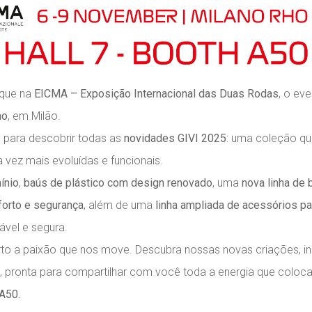
aque na
EICMA – Exposição Internacional das Duas Rodas
, o ev
ho
, em Milão.
, para descobrir todas as
novidades GIVI 2025
: uma coleção q
vez mais evoluídas e funcionais.
ínio
,
baús de plástico com design renovado
, uma
nova linha de 
forto e segurança
, além de uma
linha ampliada de acessórios pa
ável e segura.
rto a paixão que nos move. Descubra nossas novas criações, in
, pronta para compartilhar com você toda a energia que colo
A50.