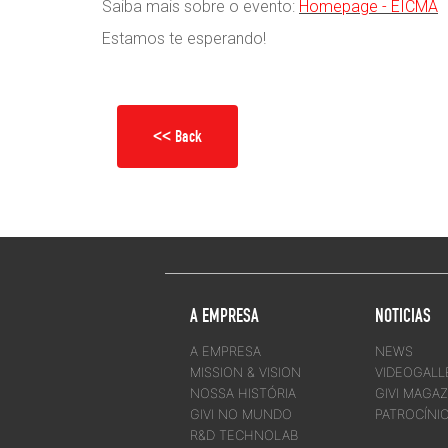
Saiba mais sobre o evento:
Homepage - EICMA
Estamos te esperando!
<< Back
A EMPRESA
NOTICIAS
A EMPRESA
NEWS
MISSION & VISION
VIDEOGALL
NOSSA HISTÓRIA
GIVI MAGAZ
GIVI NO MUNDO
PATROCÍNI
R&D TECHNOLAB