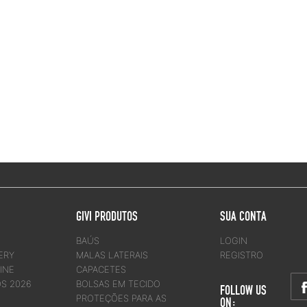
GIVI PRODUTOS
SUA CONTA
BAÚS
LOGIN
ERY
MALAS LATERAIS
REGISTRO
INE
CAPACETES
OS 2026
BOLSAS EM TECIDO
FOLLOW US
PROTEÇÕES PARA AS
ON: