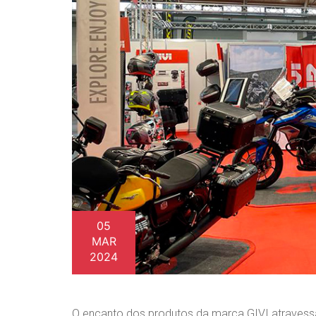
05
MAR
2024
O encanto dos produtos da marca GIVI atravessa