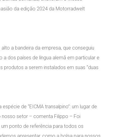
casião da edição 2024 da Motorradwelt
m alto a bandeira da empresa, que conseguiu
a dos países de língua alemã em particular e
dos produtos a serem instalados em suas “duas
espécie de “EICMA transalpino”: um lugar de
nosso setor – comenta Filippo – Foi
I um ponto de referência para todos os
pudemos apresentar, como a bolsa para nossos