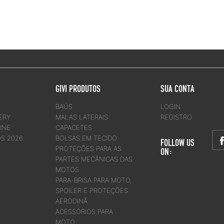
GIVI PRODUTOS
SUA CONTA
BAÚS
LOGIN
ERY
MALAS LATERAIS
REGISTRO
INE
CAPACETES
OS 2026
BOLSAS EM TECIDO
FOLLOW US
PROTEÇÕES PARA AS
ON:
PARTES MECÂNICAS DAS
MOTOS
PARA-BRISA PARA MOTO,
SPOILER E PROTEÇÕES
AERODINÂ
ACESSÓRIOS PARA
MOTO