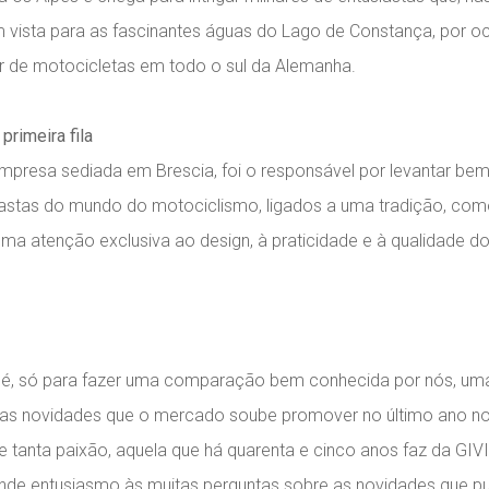
 vista para as fascinantes águas do Lago de Constança, por o
 de motocicletas em todo o sul da Alemanha.
primeira fila
empresa sediada em Brescia, foi o responsável por levantar be
astas do mundo do motociclismo, ligados a uma tradição, como 
uma atenção exclusiva ao design, à praticidade e à qualidade 
o é, só para fazer uma comparação bem conhecida por nós, uma 
as novidades que o mercado soube promover no último ano no 
 tanta paixão, aquela que há quarenta e cinco anos faz da GIV
nde entusiasmo às muitas perguntas sobre as novidades que 