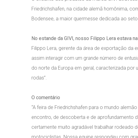
Friedrichshafen, na cidade alemã homônima, com
Bodensee, a maior quermesse dedicada ao setor
No estande da GIVI, nosso Filippo Lera estava na 
Filippo Lera, gerente da área de exportação da 
assim interagir com um grande número de entusi
do norte da Europa em geral, caracterizada por 
rodas”.
O comentário
“A feira de Friedrichshafen para o mundo alemã
encontro, de descoberta e de aprofundamento d
certamente muito agradável trabalhar rodeado de
motociclistas. Nossa equipe respondeu com gra