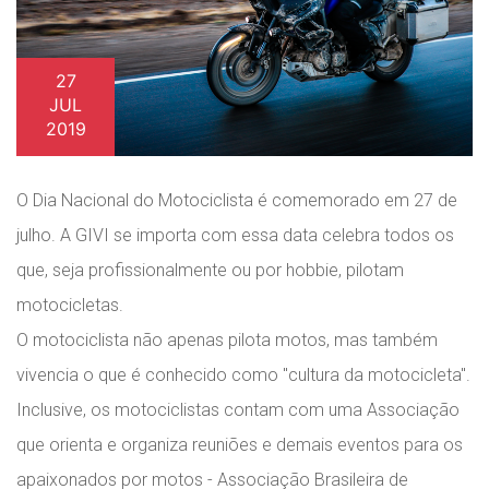
27
JUL
2019
O Dia Nacional do Motociclista é comemorado em 27 de
julho. A GIVI se importa com essa data celebra todos os
que, seja profissionalmente ou por hobbie, pilotam
motocicletas.
O motociclista não apenas pilota motos, mas também
vivencia o que é conhecido como "cultura da motocicleta".
Inclusive, os motociclistas contam com uma Associação
que orienta e organiza reuniões e demais eventos para os
apaixonados por motos - Associação Brasileira de