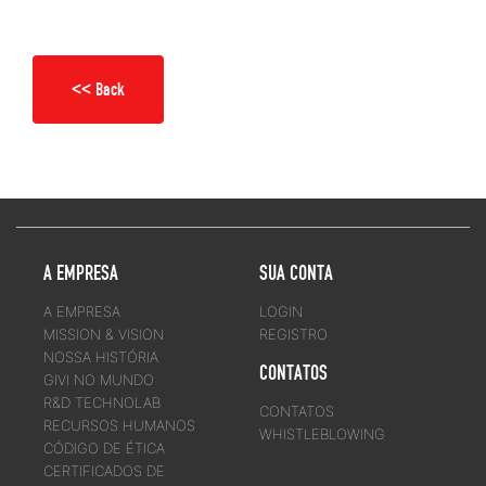
<< Back
A EMPRESA
SUA CONTA
A EMPRESA
LOGIN
MISSION & VISION
REGISTRO
NOSSA HISTÓRIA
CONTATOS
GIVI NO MUNDO
R&D TECHNOLAB
CONTATOS
RECURSOS HUMANOS
WHISTLEBLOWING
CÓDIGO DE ÉTICA
CERTIFICADOS DE