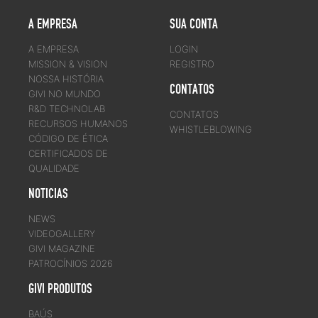
A EMPRESA
SUA CONTA
A EMPRESA
LOGIN
MISSION & VISION
REGISTRO
NOSSA HISTÓRIA
CONTATOS
GIVI NO MUNDO
R&D TECHNOLAB
CONTATOS
RECURSOS HUMANOS
WHISTLEBLOWING
CÓDIGO DE ÉTICA
CERTIFICADOS DE
QUALIDADE
NOTICIAS
NEWS
VIDEOGALLERY
GIVI MAGAZINE
PATROCÍNIOS 2026
GIVI PRODUTOS
BAÚS