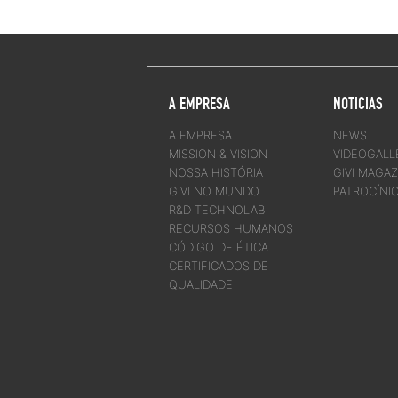
A EMPRESA
NOTICIAS
A EMPRESA
NEWS
MISSION & VISION
VIDEOGALL
NOSSA HISTÓRIA
GIVI MAGAZ
GIVI NO MUNDO
PATROCÍNI
R&D TECHNOLAB
RECURSOS HUMANOS
CÓDIGO DE ÉTICA
CERTIFICADOS DE
QUALIDADE