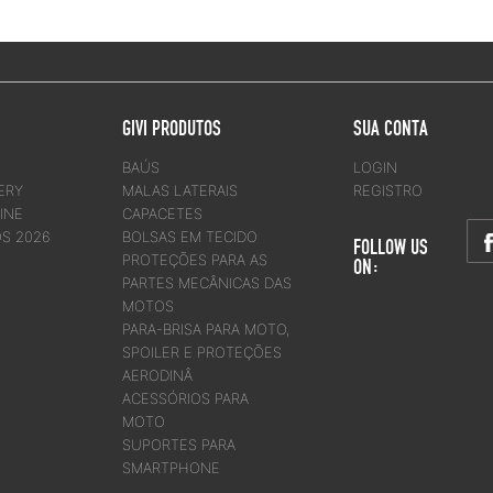
GIVI PRODUTOS
SUA CONTA
BAÚS
LOGIN
ERY
MALAS LATERAIS
REGISTRO
INE
CAPACETES
OS 2026
BOLSAS EM TECIDO
FOLLOW US
PROTEÇÕES PARA AS
ON:
PARTES MECÂNICAS DAS
MOTOS
PARA-BRISA PARA MOTO,
SPOILER E PROTEÇÕES
AERODINÂ
ACESSÓRIOS PARA
MOTO
SUPORTES PARA
SMARTPHONE