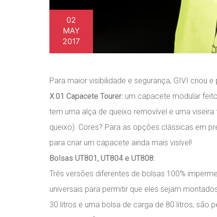
02
MAY
2017
Para maior visibilidade e segurança, GIVI crio
X.01 Capacete Tourer:
um capacete modular feito 
tem uma alça de queixo removível e uma viseira 
queixo). Cores? Para as opções clássicas em pr
para criar um capacete ainda mais visível!
Bolsas UT801, UT804 e UT808:
Três versões diferentes de bolsas 100% impermeá
universais para permitir que eles sejam montado
30 litros e uma bolsa de carga de 80 litros, s