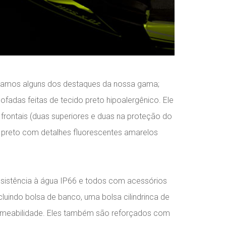
entamos alguns dos destaques da nossa gama;
fadas feitas de tecido preto hipoalergênico. Ele
frontais (duas superiores e duas na proteção do
e preto com detalhes fluorescentes amarelos
resistência à água IP66 e todos com acessórios
luindo bolsa de banco, uma bolsa cilindrinca de
permeabilidade. Eles também são reforçados com