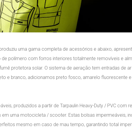
u e produziu uma gama completa de acessórios e abaixo, apres
de polímero com forros interiores totalmente removíveis e almo
fumê protetora solar. O sistema de aeração tem entradas de ar 
eto e branco, adicionamos preto fosco, amarelo fluorescente 
veis, produzidos a partir de Tarpaulin Heavy-Duty / PVC com 
s em uma motocicleta / scooter. Estas bolsas impermeáveis, inc
ão perfeitos mesmo em caso de mau tempo, garantindo total im