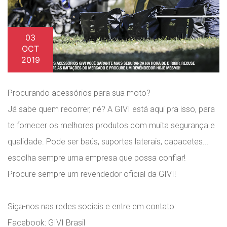
03
OCT
2019
Procurando acessórios para sua moto?
Já sabe quem recorrer, né? A GIVI está aqui pra isso, para
te fornecer os melhores produtos com muita segurança e
qualidade. Pode ser baús, suportes laterais, capacetes...
escolha sempre uma empresa que possa confiar!
Procure sempre um revendedor oficial da GIVI!
Siga-nos nas redes sociais e entre em contato:
Facebook: GIVI Brasil