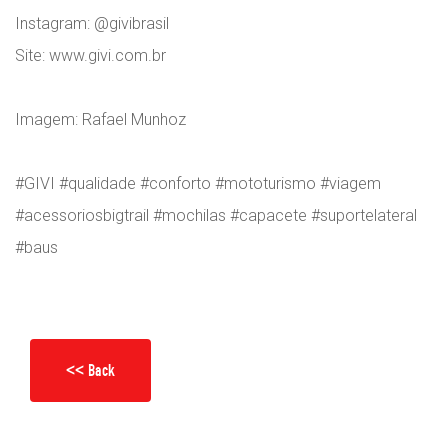
Instagram: @givibrasil
Site: www.givi.com.br
Imagem: Rafael Munhoz
#GIVI #qualidade #conforto #mototurismo #viagem
#acessoriosbigtrail #mochilas #capacete #suportelateral
#baus
<< Back