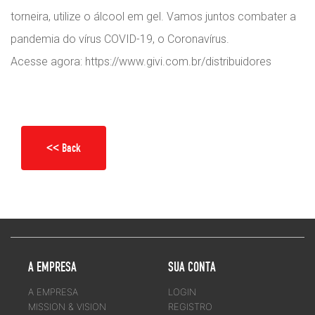
torneira, utilize o álcool em gel. Vamos juntos combater a
pandemia do vírus COVID-19, o Coronavírus.
Acesse agora: https://www.givi.com.br/distribuidores
<< Back
A EMPRESA
SUA CONTA
A EMPRESA
LOGIN
MISSION & VISION
REGISTRO