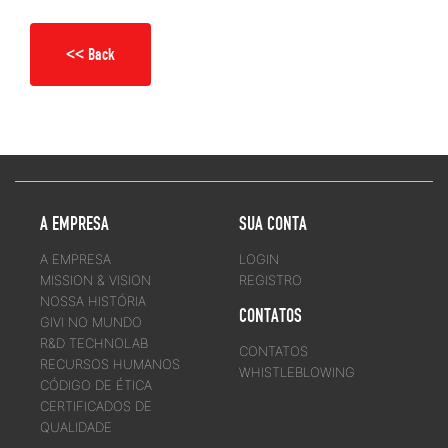
<< Back
A EMPRESA
SUA CONTA
A EMPRESA
LOGIN
MISSION & VISION
REGISTRO
NOSSA HISTÓRIA
CONTATOS
GIVI NO MUNDO
R&D TECHNOLAB
CONTATOS
RECURSOS HUMANOS
WHISTLEBLOWING
CÓDIGO DE ÉTICA
CERTIFICADOS DE
QUALIDADE