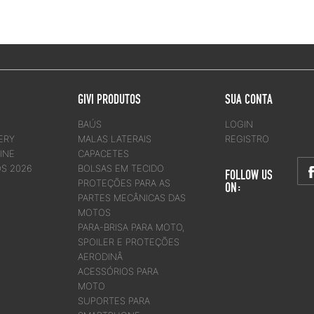
GIVI PRODUTOS
SUA CONTA
BAÚS
LOGIN
ERY
MALAS LATERAIS
REGISTRO
INE
CAPACETES
OS 2026
BOLSAS EM TECIDO
FOLLOW US
PROTEÇÕES PARA AS
ON:
PARTES MECÂNICAS DAS
MOTOS
PARA-BRISA PARA MOTO,
SPOILER E PROTEÇÕES
AERODINÂ
ACESSÓRIOS PARA
MOTO
SUPORTES PARA