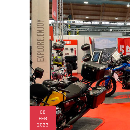
08
FEB
2023