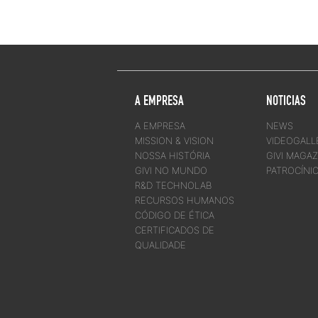
A EMPRESA
NOTICIAS
A EMPRESA
NEWS
MISSION & VISION
VIDEOGALL
NOSSA HISTÓRIA
GIVI MAGAZ
GIVI NO MUNDO
PATROCÍNI
R&D TECHNOLAB
RECURSOS HUMANOS
CÓDIGO DE ÉTICA
CERTIFICADOS DE
QUALIDADE