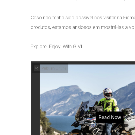
Caso não tenha sido possível nos visitar na Eic
produtos, estamos ansiosos em mostrá-las a vo
Explore. Enjoy. With GIVI.