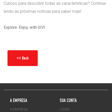
Curioso para descobrir todas as características? Continue
lendo as próximas notícias para saber mais!
Explore. Enjoy, with GIVI
<< Back
A EMPRESA
SUA CONTA
A EMPRESA
LOGIN