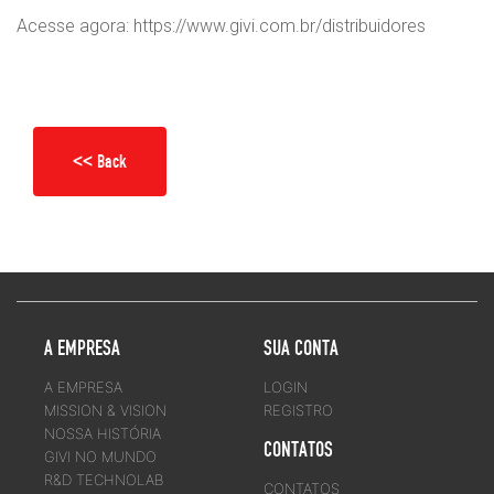
Acesse agora: https://www.givi.com.br/distribuidores
<< Back
A EMPRESA
SUA CONTA
A EMPRESA
LOGIN
MISSION & VISION
REGISTRO
NOSSA HISTÓRIA
CONTATOS
GIVI NO MUNDO
R&D TECHNOLAB
CONTATOS