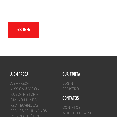
<< Back
A EMPRESA
SUA CONTA
A EMPRESA
LOGIN
MISSION & VISION
REGISTRO
NOSSA HISTÓRIA
CONTATOS
GIVI NO MUNDO
R&D TECHNOLAB
CONTATOS
RECURSOS HUMANOS
WHISTLEBLOWING
CÓDIGO DE ÉTICA