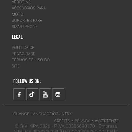
AERODINÂ
ACESSÓRIOS PARA
MOTO
SUPORTES PARA
SMARTPHONE
LEGAL
POLÍTICA DE
PRIVACIDADE
TERMOS DE USO DO
SITE
FOLLOW US ON:
CHANGE LANGUAGE/COUNTRY
-
-
CREDITS
PRIVACY
AVVERTENZE
© GIVI SPA 2026 - P.IVA 03386690170 - Empresa
sujeita a gerenciamento e coordenação por parte